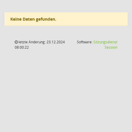
Keine Daten gefunden.
letzte Änderung: 23.12.2024
Software:
Sitzungsdienst
(Wird in
08:00:22
Session