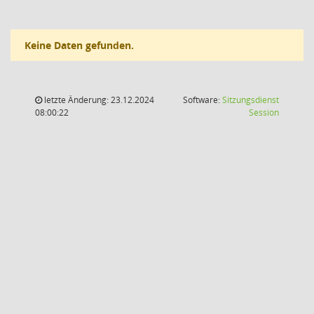
Keine Daten gefunden.
letzte Änderung: 23.12.2024
Software:
Sitzungsdienst
(Wird in
08:00:22
Session