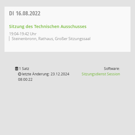
DI
16.08.2022
Sitzung des Technischen Ausschusses
19:04-19:42 Uhr
Steinenbronn, Rathaus, Großer Sitzungssaal
1 Satz
Software:
(Wird in
letzte Änderung: 23.12.2024
Sitzungsdienst
Session
08:00:22