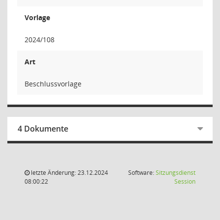
Vorlage
2024/108
Art
Beschlussvorlage
4 Dokumente
letzte Änderung: 23.12.2024
Software:
Sitzungsdienst
(Wird in
08:00:22
Session