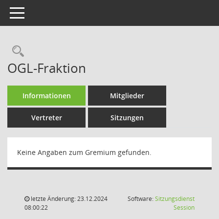
Toggle navigation
OGL-Fraktion
Informationen
Mitglieder
Vertreter
Sitzungen
Keine Angaben zum Gremium gefunden.
letzte Änderung: 23.12.2024
Software:
Sitzungsdienst
(Wird in
08:00:22
Session