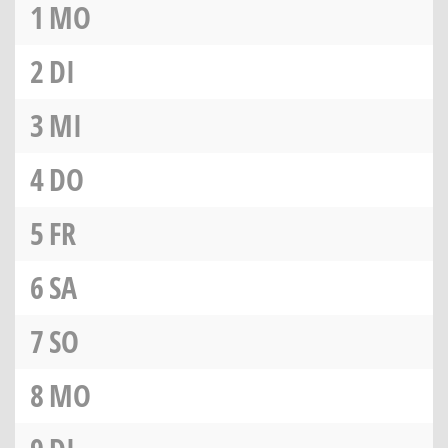
1
MO
2
DI
3
MI
4
DO
5
FR
6
SA
7
SO
8
MO