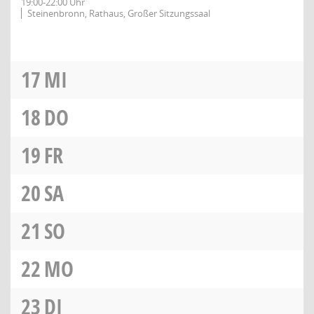
19:00-22:00 Uhr
Steinenbronn, Rathaus, Großer Sitzungssaal
17
MI
18
DO
19
FR
20
SA
21
SO
22
MO
23
DI