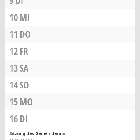
9
DI
10
MI
11
DO
12
FR
13
SA
14
SO
15
MO
16
DI
Sitzung des Gemeinderats