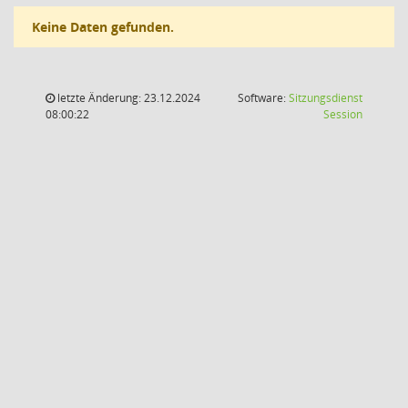
Keine Daten gefunden.
letzte Änderung: 23.12.2024
Software:
Sitzungsdienst
(Wird in
08:00:22
Session