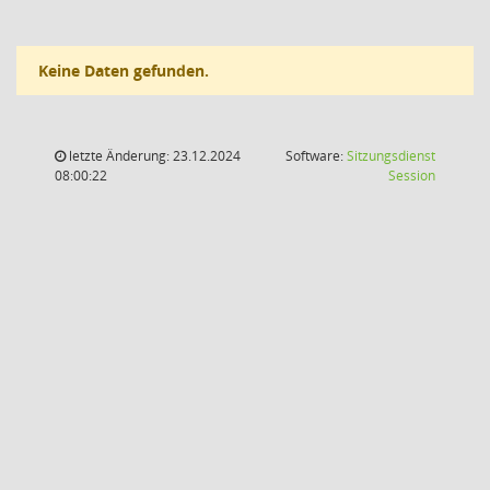
Keine Daten gefunden.
letzte Änderung: 23.12.2024
Software:
Sitzungsdienst
(Wird in
08:00:22
Session